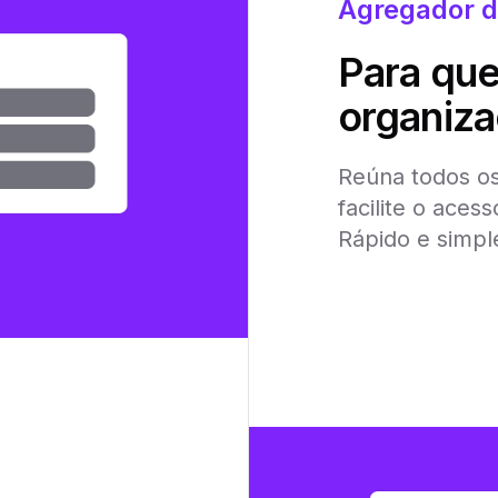
Agregador d
Para que
organiz
Reúna todos os
facilite o aces
Rápido e simpl