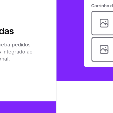
das
ceba pedidos
 integrado ao
onal.