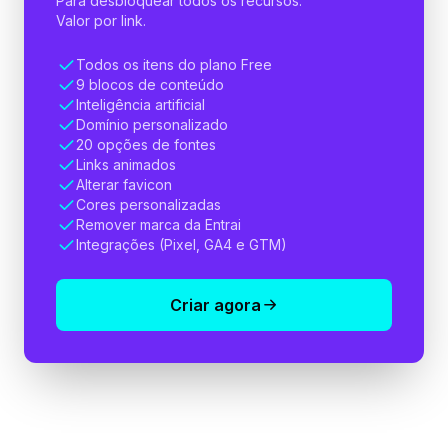
Para desbloquear todos os recursos.
Valor por link.
Todos os itens do plano Free
9 blocos de conteúdo
Inteligência artificial
Domínio personalizado
20 opções de fontes
Links animados
Alterar favicon
Cores personalizadas
Remover marca da Entrai
Integrações (Pixel, GA4 e GTM)
Criar agora